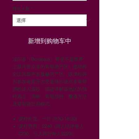
报名人数
*
新增到购物车中
波尔多（Bordeaux）即使不是世界
上最声誉卓著的葡萄酒产区，也堪称
全法国最声名显赫的产区。该课程将
为参加者揭开大受追捧的波尔多葡萄
酒的迷人面纱，细致讲解该地区的独
特风土、酒标、葡萄品种、酿酒方法
及葡萄酒贸易模式。
课程长度：一日 (9:30-16:30)
课程费用：£240 (两人结伴每人
£230、三人同行每人£220)