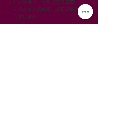
上课地点：伦敦 (SE16 2XB)
课程以英语授课，搭配普通话/广
东话解释
信息
售价已包含英国增值税
(20%)
。
©
2017-2019
年尝乐品酒教育。版权所有。
尝乐品酒教育、尝乐及 VSF Wine Education 均为
Vin Sans Fin Education Ltd. 的商号
于英格兰和威尔士注册
商业登记编号：11519690
资料保护注册编号：ZA255691
英国增值税注册编号：GB
290 5353 02
隐私政策
Cookie 政策
货运政策
品酒活动条款条件
葡萄园参观活动条款条件