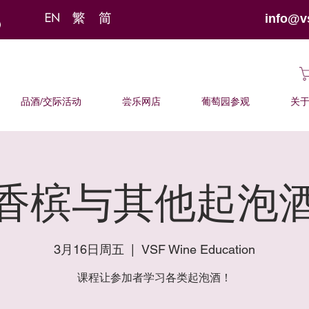
info@v
品酒/交际活动
尝乐网店
葡萄园参观
关
香槟与其他起泡
3月16日周五
  |  
VSF Wine Education
课程让参加者学习各类起泡酒！