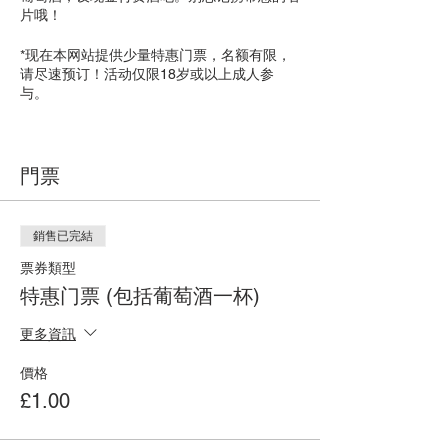
片哦！
*现在本网站提供少量特惠门票，名额有限，
请尽速预订！活动仅限18岁或以上成人参
与。
尝乐位于英国伦敦市中心第二区，由
Rotherhithe地上铁站、Bermondsey地铁站、
門票
Canada Water地铁站步行分别仅需三、八、
九分钟路程。
尝乐也将于4月11日举办 “周三交际时刻” 活
銷售已完結
动，详情请参见本网站 “品酒活动” 部分
票券類型
特惠门票 (包括葡萄酒一杯)
更多資訊
價格
£1.00