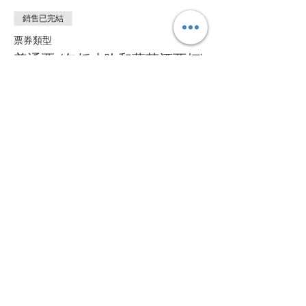
銷售已完結
票券類型
普通票 (包括小吃和葡萄酒两杯)
價格
£8.99
分享此活動
©
2017-2019
年尝乐品酒教育。版权所有。
尝乐品酒教育、尝乐及 VSF Wine Education 均为